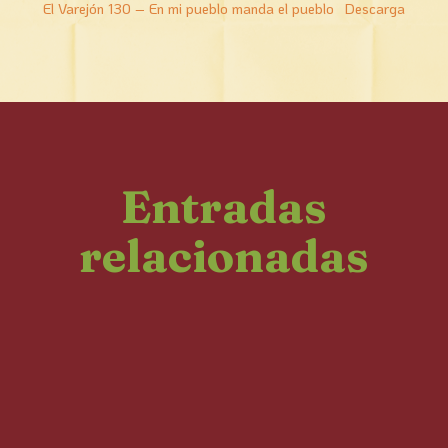
El Varejón 130 – En mi pueblo manda el pueblo
Descarga
Entradas
relacionadas