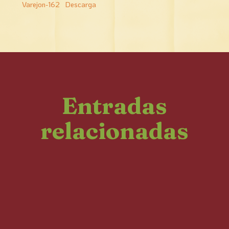
Varejon-162
Descarga
Entradas
relacionadas