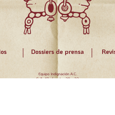
os
Dossiers de prensa
Revi
Equipo Indignación A.C.
Calle 17 s/n entre 20 y 22
Chablekal, Yucatán. C.P. 97305.
Teléfono y fax: +52 (999) 913 70 21