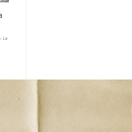
a
. La