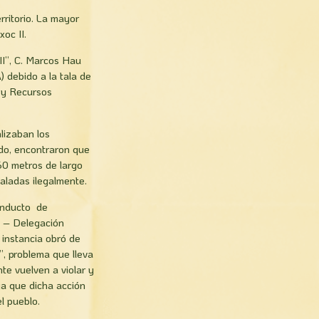
rritorio. La mayor
oc II.
II”, C. Marcos Hau
 debido a la tala de
e y Recursos
lizaban los
ido, encontraron que
60 metros de largo
aladas ilegalmente.
conducto de
A) – Delegación
 instancia obró de
”, problema que lleva
te vuelven a violar y
 ya que dicha acción
l pueblo.