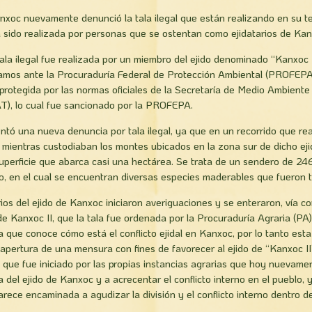
xoc nuevamente denunció la tala ilegal que están realizando en su te
a sido realizada por personas que se ostentan como ejidatarios de Kanx
la ilegal fue realizada por un miembro del ejido denominado “Kanxoc 
amos ante la Procuraduría Federal de Protección Ambiental (PROFEPA)
 protegida por las normas oficiales de la Secretaría de Medio Ambient
, lo cual fue sancionado por la PROFEPA.
entó una nueva denuncia por tala ilegal, ya que en un recorrido que rea
 mientras custodiaban los montes ubicados en la zona sur de dicho ej
uperficie que abarca casi una hectárea. Se trata de un sendero de 24
, en el cual se encuentran diversas especies maderables que fueron t
arios del ejido de Kanxoc iniciaron averiguaciones y se enteraron, vía 
 de Kanxoc II, que la tala fue ordenada por la Procuraduría Agraria (P
que conoce cómo está el conflicto ejidal en Kanxoc, por lo tanto esta
apertura de una mensura con fines de favorecer al ejido de “Kanxoc II
 que fue iniciado por las propias instancias agrarias que hoy nuevamen
 del ejido de Kanxoc y a acrecentar el conflicto interno en el pueblo,
rece encaminada a agudizar la división y el conflicto interno dentro de