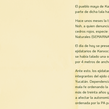
El pueblo maya de Kan
parte de dicha tala h
Hace unos meses la ta
Noh, a quien denunci
cedros rojos, especie
Naturales (SEMARNAT)
El día de hoy se pres
ejidatarios de Kanxoc
se había talado una s
por 4 metros de ancho
Ante esto, los ejidat
integrantes del ejido
Yucatán. Dependencia 
mala fe ordenando la 
más de treinta años y
a afectar la autonomía
ordenada por la PA pa