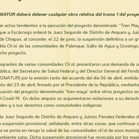
NATUR deberá detener cualquier obra relativa del tramo 1 del proye
r actos tendientes a la ejecución del proyecto denominado “Tren Maya
e a Escárcega ordenó la Juez Segundo de Distrito de Amparo y Jui
de Chiapas, al conceder, el 22 de junio, la suspensión definitiva a un 
blo Ch’ol, de las comunidades de Palenque, Salto de Agua y Ocosingo
icho proyecto.
ntegrantes de varias comunidades Ch’ol, presentaron una demanda de 
blica, del Secretario de Salud Federal y del Director General del Fond
ONATUR) por la emisión tanto del acuerdo del día 06 de abril, emitido 
to del 23 de abril, firmado por el Presidente de la República, mediante
uación del proyecto denominado “tren maya” entre otros proyectos sex
l Covid-19. En dicho amparo se argumentaron violaciones a su derecho
ales y a sus derechos como comunidades indígenas
la Juez Segundo de Distrito de Amparo y Juicios Penales Federales d
 suspensión provisional, señalando, entre otras cosas, que continuar c
se ponía en riesgo la salud de las comunidades ch’ol de esos municip
biente sano. Dicha suspensión provisional fue revocada por los magi