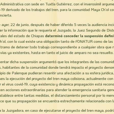
Administrativa con sede en Tuxtla Gutiérrez, con el inverosímil argume
-19 derivado de los trabajos del tren, para la comunidad Maya Ch’ol co
ncierta.
 ayer, 22 de junio, después de haber diferido 5 veces la audiencia inci
 la información que le requería el Juzgado, la Juez Segundo de Dist
rales del estado de Chiapas
determinó conceder la suspensión defin
h’ol, con lo cual existe una obligación tanto de FONATUR como de la
se tramo de detener todo trabajo correspondiente a cualquier obra que n
vías ya existentes, hasta en tanto el juicio de amparo no sea resuelto.
entar dicha suspensión argumentó que los integrantes de las comuni
s, habitantes de la comunidad donde tendrá impacto el proyecto den
cipio de Palenque pudieran resentir una afectación a su esfera jurídic
ues la ejecución del proyecto del tren maya colisiona, actualmente co
r el virus covid-19, cuya existencia y dinámica propagación está recon
cen acciones extraordinarias para atender la emergencia sanitaria ge
stablece entre tantas medidas, el distanciamiento personal por lo men
oce que su propagación se encuentra estrechamente relacionada con la
a la Juzgadora, en caso de ejecutarse el proyecto del tren maya, podr