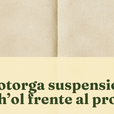
otorga suspensi
h’ol frente al pr