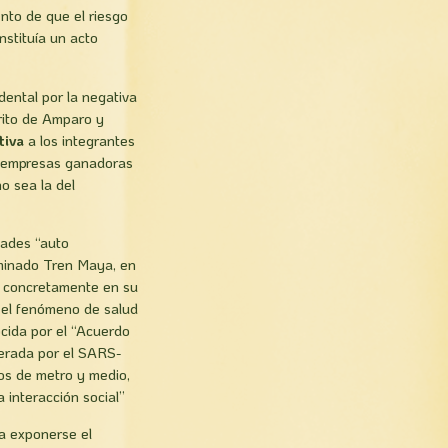
nto de que el riesgo
nstituía un acto
dental por la negativa
rito de Amparo y
itiva
a los integrantes
s empresas ganadoras
o sea la del
dades “auto
ominado Tren Maya, en
a, concretamente en su
n el fenómeno de salud
ocida por el “Acuerdo
nerada por el SARS-
os de metro y medio,
 interacción social”
ía exponerse el