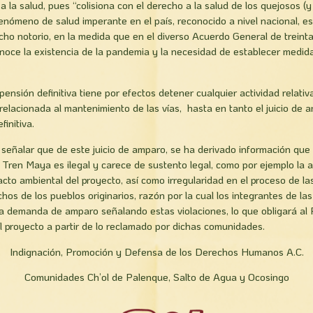
 la salud, pues “colisiona con el derecho a la salud de los quejosos (y
fenómeno de salud imperante en el país, reconocido a nivel nacional, est
cho notorio, en la medida que en el diverso Acuerdo General de trein
onoce la existencia de la pandemia y la necesidad de establecer medid
pensión definitiva tiene por efectos detener cualquier actividad relati
a relacionada al mantenimiento de las vías, hasta en tanto el juicio de
initiva.
 señalar que de este juicio de amparo, se ha derivado información que
Tren Maya es ilegal y carece de sustento legal, como por ejemplo la 
cto ambiental del proyecto, así como irregularidad en el proceso de la
chos de los pueblos originarios, razón por la cual los integrantes de 
a demanda de amparo señalando estas violaciones, lo que obligará al 
el proyecto a partir de lo reclamado por dichas comunidades.
Indignación, Promoción y Defensa de los Derechos Humanos A.C.
Comunidades Ch’ol de Palenque, Salto de Agua y Ocosingo