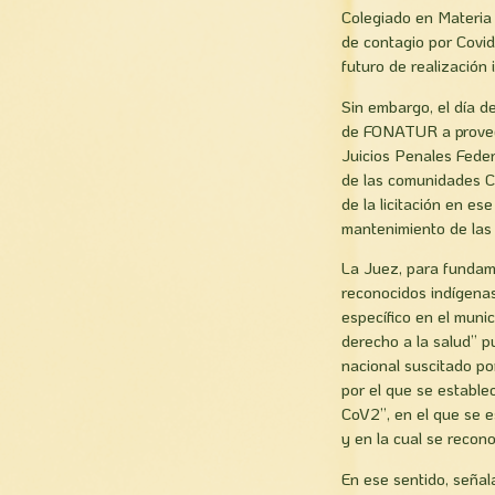
Colegiado en Materia 
de contagio por Covid
futuro de realización i
Sin embargo, el día de
de FONATUR a proveer
Juicios Penales Fede
de las comunidades C
de la licitación en e
mantenimiento de las 
La Juez, para fundam
reconocidos indígena
específico en el muni
derecho a la salud” p
nacional suscitado po
por el que se estable
CoV2”, en el que se e
y en la cual se recon
En ese sentido, señal