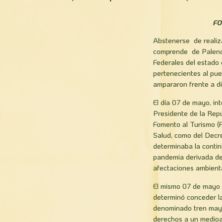
FO
Abstenerse de realiza
comprende de Palenqu
Federales del estado 
pertenecientes al pue
ampararon frente a d
El día 07 de mayo, i
Presidente de la Repú
Fomento al Turismo (F
Salud, como del Decre
determinaba la contin
pandemia derivada de
afectaciones ambient
El mismo 07 de mayo 
determinó conceder la
denominado tren maya 
derechos a un medioam