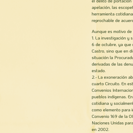
el delito de portació
apelación, las escope
herramienta cotidiana
reprochable de acuer
Aunque es motivo de s
1. La investigación y
6 de octubre, ya que 
Castro, sino que en di
situación la Procurad
derivadas de las denu
estado.
2.- La exoneración ab
cuarto Circuito. En e
Convenios Internacion
pueblos indígenas. En
cotidiana y socialmen
como elemento para in
Convenio 169 de la O
Naciones Unidas para 
en 2002.