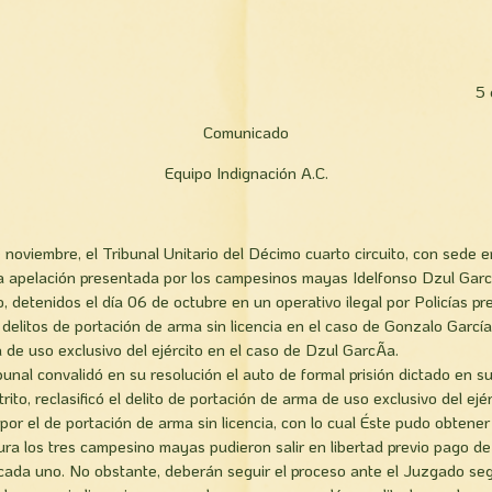
5 
Comunicado
Equipo Indignación A.C.
 noviembre, el Tribunal Unitario del Décimo cuarto circuito, con sede e
 la apelación presentada por los campesinos mayas Idelfonso Dzul Garc
, detenidos el día 06 de octubre en un operativo ilegal por Policías pr
 delitos de portación de arma sin licencia en el caso de Gonzalo Garcí
 de uso exclusivo del ejército en el caso de Dzul GarcÃ­a.
bunal convalidó en su resolución el auto de formal prisión dictado en 
to, reclasificó el delito de portación de arma de uso exclusivo del ejér
por el de portación de arma sin licencia, con lo cual Éste pudo obtener
tura los tres campesino mayas pudieron salir en libertad previo pago d
cada uno. No obstante, deberán seguir el proceso ante el Juzgado seg