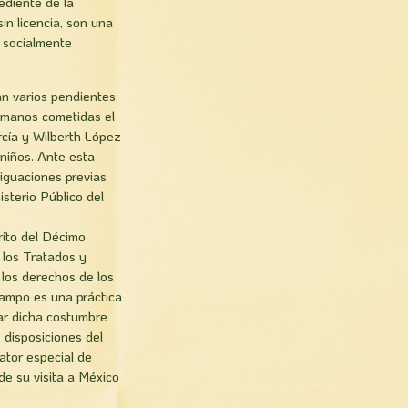
ediente de la
in licencia, son una
s socialmente
n varios pendientes:
humanos cometidas el
cí­a y Wilberth López
 niños. Ante esta
riguaciones previas
sterio Público del
rito del Décimo
e los Tratados y
 los derechos de los
 campo es una práctica
ar dicha costumbre
 disposiciones del
ator especial de
e su visita a México