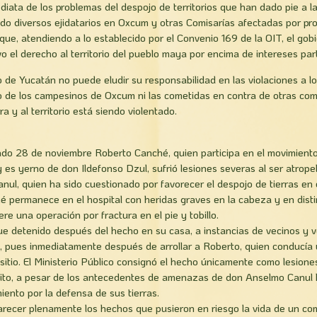
diata de los problemas del despojo de territorios que han dado pie a l
ido diversos ejidatarios en Oxcum y otras Comisarías afectadas por pr
 que, atendiendo a lo establecido por el Convenio 169 de la OIT, el gob
vo el derecho al territorio del pueblo maya por encima de intereses part
o de Yucatán no puede eludir su responsabilidad en las violaciones a
io de los campesinos de Oxcum ni las cometidas en contra de otras c
ra y al territorio está siendo violentado.
s
ado 28 de noviembre Roberto Canché, quien participa en el movimiento
y es yerno de don Ildefonso Dzul, sufrió lesiones severas al ser atrope
anul, quien ha sido cuestionado por favorecer el despojo de tierras en
permanece en el hospital con heridas graves en la cabeza y en disti
re una operación por fractura en el pie y tobillo.
e detenido después del hecho en su casa, a instancias de vecinos y 
s, pues inmediatamente después de arrollar a Roberto, quien conducía
itio. El Ministerio Público consignó el hecho únicamente como lesione
sito, a pesar de los antecedentes de amenazas de don Anselmo Canul 
iento por la defensa de sus tierras.
larecer plenamente los hechos que pusieron en riesgo la vida de un c