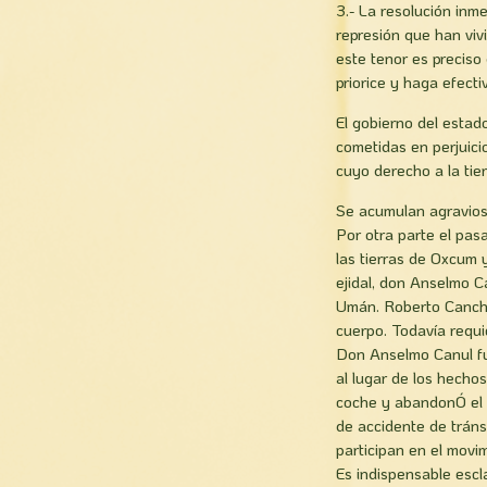
3.- La resolución inme
represión que han viv
este tenor es preciso
priorice y haga efecti
El gobierno del estad
cometidas en perjuic
cuyo derecho a la tier
Se acumulan agravio
Por otra parte el pas
las tierras de Oxcum 
ejidal, don Anselmo C
Umán. Roberto Canché 
cuerpo. Todavía requie
Don Anselmo Canul fu
al lugar de los hecho
coche y abandonÓ el s
de accidente de trán
participan en el movim
Es indispensable esc