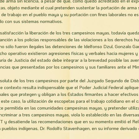
n de arma sin licencia, a pesar de que, como quedó acreditado en el exp
tas, objeto mediante el cual pretenden sustentar la portación de arma s
 de trabajo en el pueblo maya y su portación con fines laborales no e
do con sus sistemas normativos.
atisfacción la liberación de los tres campesinos mayas, todavía queda
 sanción a los policías responsables de las violaciones a los derechos 
no sólo fueron ilegales las detenciones de Idelfonso Dzul, Gonzalo Gar
cho operativo existieron agresiones fí­sicas y verbales hacia mujeres y
uría de Justicia del estado debe integrar a la brevedad posible las ave
ncias que presentadas por los campesinos y sus familiares ante el Mini
soluta de los tres campesinos por parte del Juzgado Segundo de Dist
ste contexto resulta indispensable que el Poder Judicial Federal apliqu
ales que protegen y obligan a los Estados firmantes a hacer efectivos
 este caso, la utilización de escopetas para el trabajo cotidiano en el
te permitida en las comunidades campesinas mayas, y pretender utiliz
criminar a tres campesinos mayas, viola lo establecido en las diversas
IT y desatiende las recomendaciones que en su momento emitió el Rel
pueblos indígenas, Dr. Rodolfo Stavenhagen, en su informe derivado d