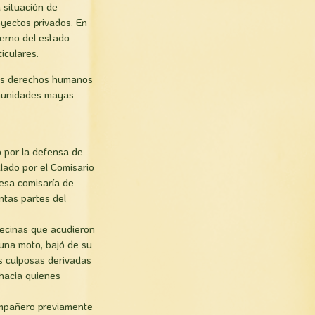
a situación de
oyectos privados. En
ierno del estado
iculares.
 los derechos humanos
omunidades mayas
 por la defensa de
llado por el Comisario
 esa comisaría de
ntas partes del
vecinas que acudieron
 una moto, bajó de su
s culposas derivadas
hacia quienes
ompañero previamente