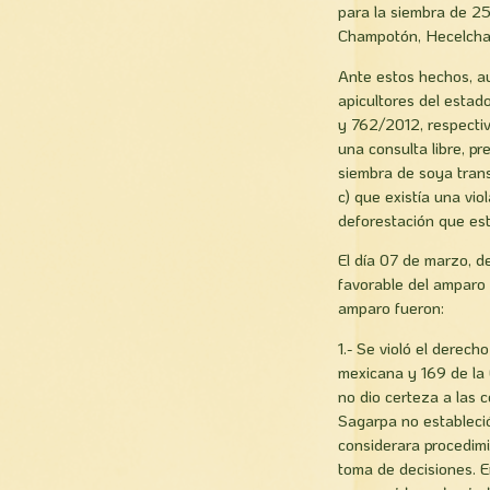
para la siembra de 25
Champotón, Hecelchak
Ante estos hechos, a
apicultores del esta
y 762/2012, respecti
una consulta libre, p
siembra de soya trans
c) que existía una vi
deforestación que esta
El día 07 de marzo, de
favorable del amparo
amparo fueron:
1.- Se violó el derecho
mexicana y 169 de la 
no dio certeza a las c
Sagarpa no estableci
considerara procedim
toma de decisiones. E