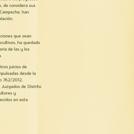
s, de considera sus
e Campeche, han
lación,
pciones que sean
nocultivos, ha quedado
ría de las y los
.
ros juicios de
impulsadas desde la
ro 762/2012,
 Juzgados de Distrito
ltores y
lecidos en esta