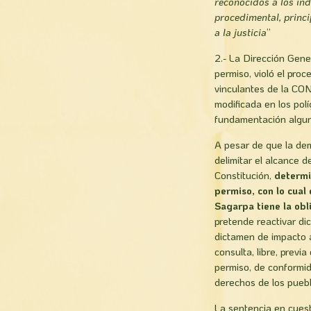
reconocidos a los ind
procedimental, princi
a la justicia
”
2.- La Dirección Gene
permiso, violó el pro
vinculantes de la CO
modificada en los polí
fundamentación algu
A pesar de que la de
delimitar el alcance d
Constitución,
determi
permiso, con lo cua
Sagarpa tiene la obl
pretende reactivar di
dictamen de impacto 
consulta, libre, prev
permiso, de conformi
derechos de los puebl
La sentencia en cuest