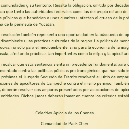
 comunidades y su territorio. Resalta la obligación, omitida por década
cia que tanto las autoridades federales como las del propio estado d
s públicas que benefician a unos cuantos y afectan al grueso de la pob
na de la península de Yucatán.
a resolución también representa una oportunidad en la búsqueda de o
dioambiente y las prácticas culturales de la región. La política de mo
nociva, no sólo para el medioambiente, sino para la economía de la mayo
sula, afectando prácticas tan importantes como la milpa y la apicultura
o recalcar que esta sentencia sienta un precedente fundamental para ot
sentado contra las políticas públicas pro transgénicos que han sido 
 próximas el Juzgado Segundo de Distrito resolverá el juicio de ampa
aciones de apicultores de Campeche contra el mismo permiso. También
, deberán resolver dos amparos presentados por asociaciones de apicu
ntidades. Dichos jueces deberán tomar en cuenta los criterios estab
Colectivo Apícola de los Chenes
Comunidad de Pack-Chen