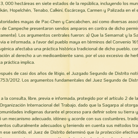
3, 000 hectáreas en siete estados de la república, incluyendo los mun
án, Hopelchén, Tenabo, Calkiní, Escárcega, Carmen y Palizada en el
utoridades mayas de Pac-Chen y Cancabchen, así como diversas asoc
do de Campeche presentaron sendos amparos en contra de dicho permi
vamente). Los argumentos centrales fueron: a) Que la Semarnat y la S
revia e informada, a favor del pueblo maya en términos del Convenio 169
génica afectaba una práctica histórica tradicional de dicho pueblo, com
olación al derecho a un medioambiente sano, por el uso excesivo de herb
 práctica implica.
spués de casi dos años de litigio, el Juzgado Segundo de Distrito notif
 753/2012. Los argumentos fundamentales del Juez Segundo de Distri
 a la consulta, libre, previa e informada, protegido por el artículo 2 de 
Organización Internacional del Trabajo, dado que la Sagarpa al otorgar
omunidades indígenas durante el proceso para definir sobre su tierra y 
ó un mecanismo adecuado, idóneo y acorde con sus costumbres, tradic
ientos culturalmente adecuados y teniendo en cuenta sus métodos trad
n ese sentido, el Juez de Distrito determinó que
la protección efectiv