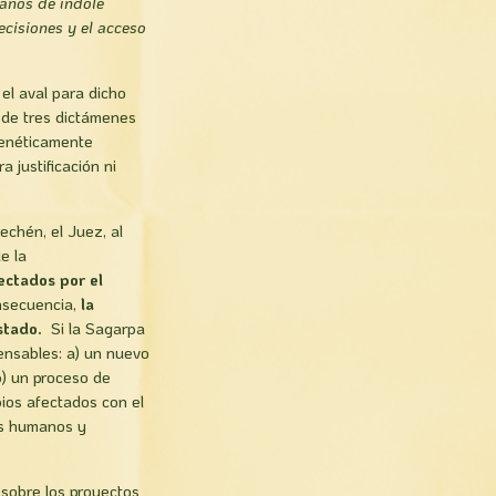
manos de índole
ecisiones y el acceso
el aval para dicho
o de tres dictámenes
genéticamente
a justificación ni
chén, el Juez, al
e la
ectados por el
nsecuencia,
la
estado.
Si la Sagarpa
pensables: a) un nuevo
) un proceso de
pios afectados con el
os humanos y
 sobre los proyectos