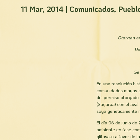
11 Mar, 2014
|
Comunicados
,
Puebl
Otorgan a
De
Se
En una resolución hi
comunidades mayas d
del permiso otorgado 
(Sagarpa) con el aval
soya genéticamente m
El día 06 de junio de 
ambiente en fase com
glifosato a favor de 