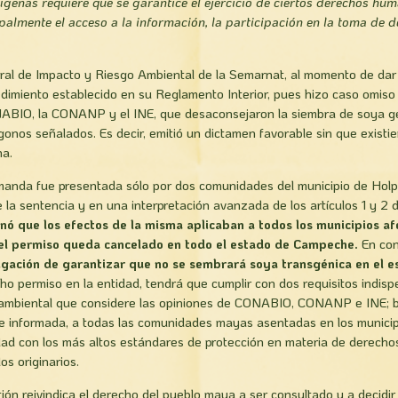
ígenas requiere que se garantice el ejercicio de ciertos derechos hu
palmente el acceso a la información, la participación en la toma de d
ral de Impacto y Riesgo Ambiental de la Semarnat, al momento de dar 
cedimiento establecido en su Reglamento Interior, pues hizo caso omis
NABIO, la CONANP y el INE, que desaconsejaron la siembra de soya 
gonos señalados. Es decir, emitió un dictamen favorable sin que existier
na.
manda fue presentada sólo por dos comunidades del municipio de Holpe
e la sentencia y en una interpretación avanzada de los artículos 1 y 2 d
nó que los efectos de la misma aplicaban a todos los municipios af
l el permiso queda cancelado en todo el estado de Campeche.
En co
igación de garantizar que no se sembrará soya transgénica en el 
cho permiso en la entidad, tendrá que cumplir con dos requisitos indis
ambiental que considere las opiniones de CONABIO, CONANP e INE; b
ia e informada, a todas las comunidades mayas asentadas en los munici
dad con los más altos estándares de protección en materia de derech
os originarios.
ión reivindica el derecho del pueblo maya a ser consultado y a decidir