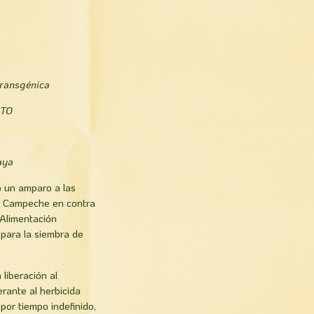
ransgénica
NTO
aya
gó un amparo
a las
, Campeche en contra
 Alimentación
 para la siembra de
 liberación al
rante al herbicida
por tiempo indefinido,