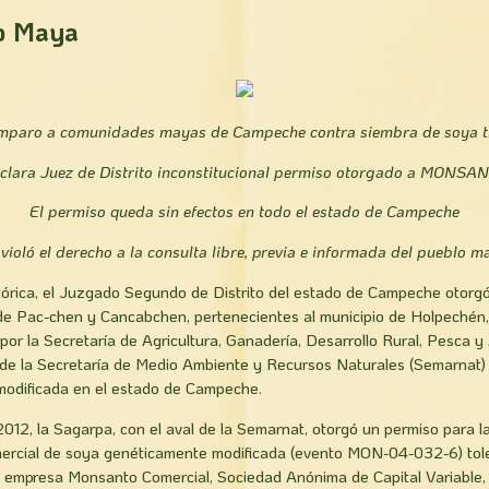
o Maya
mparo a comunidades mayas de Campeche contra siembra de soya t
clara Juez de Distrito inconstitucional permiso otorgado a MONSA
El permiso queda sin efectos en todo el estado de Campeche
 violó el derecho a la consulta libre, previa e informada del pueblo m
stórica, el Juzgado Segundo de Distrito del estado de Campeche otor
e Pac-chen y Cancabchen, pertenecientes al municipio de Holpechén
por la Secretaría de Agricultura, Ganadería, Desarrollo Rural, Pesca y
 de la Secretaría de Medio Ambiente y Recursos Naturales (Semarnat)
odificada en el estado de Campeche.
2012, la Sagarpa, con el aval de la Semarnat, otorgó un permiso para la
ercial de soya genéticamente modificada (evento MON-04-032-6) tole
la empresa Monsanto Comercial, Sociedad Anónima de Capital Variable, 