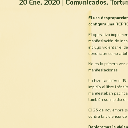
20 Ene, 2020
|
Comunicados
,
Tortu
El uso desproporcion
configura una REPRE
El operativo implemen
manifestación de inco
incluyó violentar el d
denuncian como arbitr
No es la primera vez 
manifestaciones.
Lo hizo también el 19
impidió el libre trán
manifestaban pacífica
también se impidió el 
El 25 de noviembre pa
contra la violencia de
Deploramos la violen