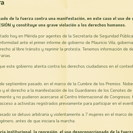
ra
ado de la fuerza contra una manifestación, en este caso el uso de
SIÓN y constituye una grave violación a los derechos humanos.
tado hoy en Mérida por agentes de la Secretaría de Seguridad Públic
nformidad ante el primer informe de gobierno de Mauricio Vila, gobern
erecho al libre tránsito y reprimir la protesta. Tenemos información de 
arias.
que este gobierno atenta contra los derechos ciudadanos en el contex
 de septiembre pasado, en el marco de la Cumbre de los Premios Nobe
sito y el derecho a la manifestación de los Guardianes de los Cenotes d
mente y no pudieron acercarse al Centro Internacional de Congresos. 
acceso a activistas registrados previamente para participar en el event
sado se detuvo arbitraria y violentamente a 7 mujeres en el marco de
 género, antes de que iniciara la marcha.
cia institucional, la represión, el uso desproporcionado de la fuerz