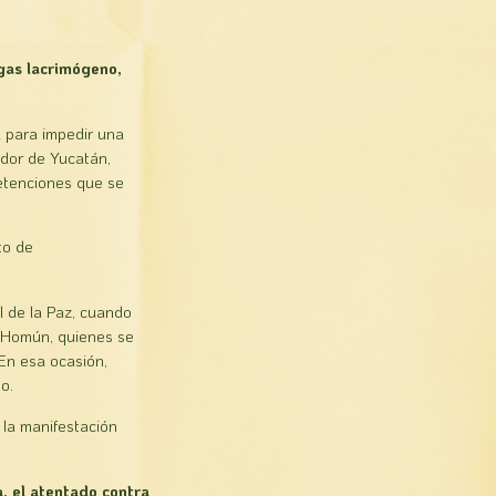
 gas lacrimógeno,
a para impedir una
ador de Yucatán,
detenciones que se
to de
l de la Paz, cuando
e Homún, quienes se
En esa ocasión,
o.
 la manifestación
a, el atentado contra