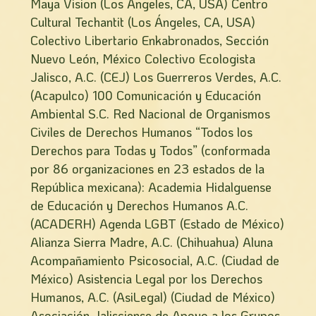
Maya Vision (Los Ángeles, CA, USA) Centro
Cultural Techantit (Los Ángeles, CA, USA)
Colectivo Libertario Enkabronados, Sección
Nuevo León, México Colectivo Ecologista
Jalisco, A.C. (CEJ) Los Guerreros Verdes, A.C.
(Acapulco) 100 Comunicación y Educación
Ambiental S.C. Red Nacional de Organismos
Civiles de Derechos Humanos “Todos los
Derechos para Todas y Todos” (conformada
por 86 organizaciones en 23 estados de la
República mexicana): Academia Hidalguense
de Educación y Derechos Humanos A.C.
(ACADERH) Agenda LGBT (Estado de México)
Alianza Sierra Madre, A.C. (Chihuahua) Aluna
Acompañamiento Psicosocial, A.C. (Ciudad de
México) Asistencia Legal por los Derechos
Humanos, A.C. (AsiLegal) (Ciudad de México)
Asociación Jalisciense de Apoyo a los Grupos