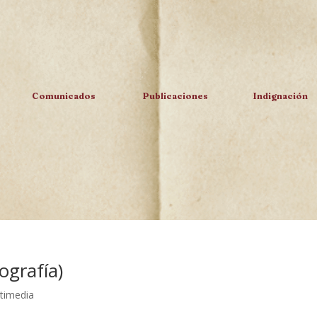
Comunicados
Publicaciones
Indignación
ografía)
timedia