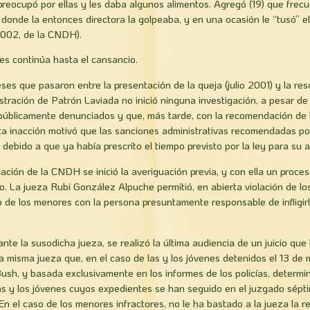
reocupó por ellas y les daba algunos alimentos. Agregó (19) que fre
 donde la entonces directora la golpeaba, y en una ocasión le “tusó” el
002, de la CNDH).
des continúa hasta el cansancio.
es que pasaron entre la presentación de la queja (julio 2001) y la re
istración de Patrón Laviada no inició ninguna investigación, a pesar de
públicamente denunciados y que, más tarde, con la recomendación de 
sta inacción motivó que las sanciones administrativas recomendadas 
debido a que ya había prescrito el tiempo previsto por la ley para su a
ación de la CNDH se inició la averiguación previa, y con ella un proces
o. La jueza Rubí­ González Alpuche permitió, en abierta violación de lo
eo de los menores con la persona presuntamente responsable de infligirl
 ante la susodicha jueza, se realizó la última audiencia de un juicio qu
 la misma jueza que, en el caso de las y los jóvenes detenidos el 13 de
Bush, y basada exclusivamente en los informes de los policías, determi
las y los jóvenes cuyos expedientes se han seguido en el juzgado sépt
 En el caso de los menores infractores, no le ha bastado a la jueza la 