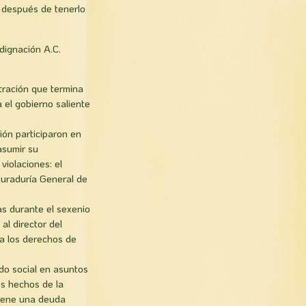
 después de tenerlo
ndignación A.C.
stración que termina
el gobierno saliente
sión participaron en
asumir su
violaciones: el
curaduría General de
as durante el sexenio
al director del
a los derechos de
do social en asuntos
os hechos de la
tiene una deuda