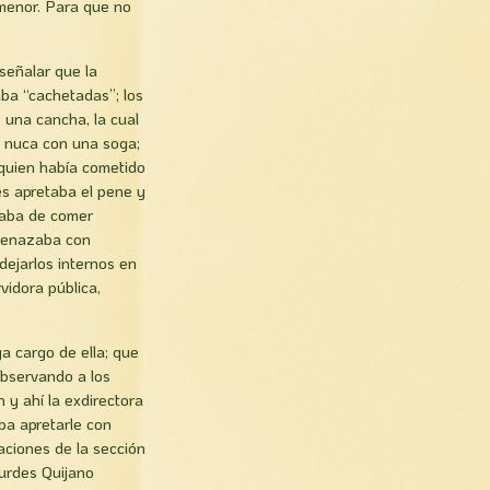
menor. Para que no
n señalar que la
aba “cachetadas”; los
e una cancha, la cual
a nuca con una soga;
r quien había cometido
les apretaba el pene y
 daba de comer
amenazaba con
dejarlos internos en
vidora pública,
a cargo de ella; que
observando a los
y ahí­ la exdirectora
aba apretarle con
ciones de la sección
ourdes Quijano