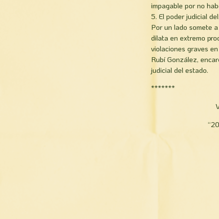
impagable por no habe
5. El poder judicial d
Por un lado somete a 
dilata en extremo pro
violaciones graves en
Rubí­ González, enca
judicial del estado.
*******
V
“20