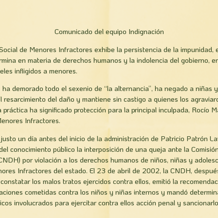
Comunicado del equipo Indignación
Social de Menores Infractores exhibe la persistencia de la impunidad, e
rmina en materia de derechos humanos y la indolencia del gobierno, en
ueles infligidos a menores.
ue ha demorado todo el sexenio de “la alternancia”, ha negado a niñas y
 el resarcimiento del daño y mantiene sin castigo a quienes los agravia
 práctica ha significado protección para la principal inculpada, Rocí­o Ma
Menores Infractores.
, justo un día antes del inicio de la administración de Patricio Patrón L
 del conocimiento público la interposición de una queja ante la Comisió
DH) por violación a los derechos humanos de niños, niñas y adolesce
ores Infractores del estado. El 23 de abril de 2002, la CNDH, despué
constatar los malos tratos ejercidos contra ellos, emitió la recomenda
laciones cometidas contra los niños y niñas internos y mandó determin
icos involucrados para ejercitar contra ellos acción penal y sancionarlo