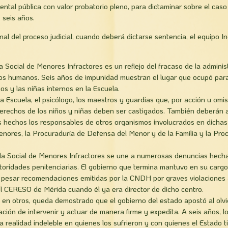
al pública con valor probatorio pleno, para dictaminar sobre el caso
 seis años.
final del proceso judicial, cuando deberá dictarse sentencia, el equipo I
la Social de Menores Infractores es un reflejo del fracaso de la admini
os humanos. Seis años de impunidad muestran el lugar que ocupó para 
ños y las niñas internos en la Escuela.
la Escuela, el psicólogo, los maestros y guardias que, por acción u omi
 derechos de los niños y niñas deben ser castigados. También deberán 
s hechos los responsables de otros organismos involucrados en dichas 
nores, la Procuraduría de Defensa del Menor y de la Familia y la Pro
ela Social de Menores Infractores se une a numerosas denuncias hech
toridades penitenciarias. El gobierno que termina mantuvo en su cargo 
pesar recomendaciones emitidas por la CNDH por graves violaciones 
el CERESO de Mérida cuando él ya era director de dicho centro.
 en otros, queda demostrado que el gobierno del estado apostó al olvi
ación de intervenir y actuar de manera firme y expedita. A seis años, l
a realidad indeleble en quienes los sufrieron y con quienes el Estado 