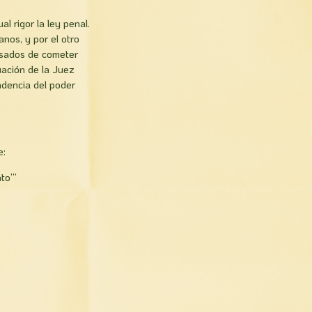
l rigor la ley penal.
nos, y por el otro
cusados de cometer
uación de la Juez
ndencia del poder
e:
to’”