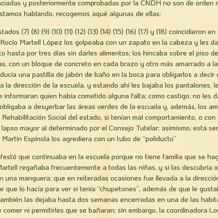
nciadas y posteriormente comprobadas por la CNDH no son de orden 
estamos hablando, recogemos aqué­ algunas de ellas:
dos (7) (8) (9) (10) (11) (12) (13) (14) (15) (16) (17) y (18) coincidieron e
l Rocí­o Martell López los golpeaba con un zapato en la cabeza y les d
o hasta por tres días sin darles alimentos; los hincaba sobre el piso d
as, con un bloque de concreto en cada brazo y otro más amarrado a l
oducí­a una pastilla de jabón de baño en la boca para obligarlos a deci
 a la dirección de la escuela, y estando ahí­ les bajaba los pantalones, 
que informaran quien había cometido alguna falta; como castigo, no les
s obligaba a desyerbar las áreas verdes de la escuela y, además, los 
 Rehabilitación Social del estado, si tenían mal comportamiento, o con 
 lapso mayor al determinado por el Consejo Tutelar; asimismo, esta ser
r Martí­n Espínola los agrediera con un tubo de “poliducto”
ifestó que continuaba en la escuela porque no tiene familia que se hag
 Martell regañaba frecuentemente a todas las niñas, y si las descubría 
n una manguera; que en reiteradas ocasiones fue llevada a la dirección 
ole que lo hací­a para ver si tenía “chupetones”, además de que le gust
también las dejaba hasta dos semanas encerradas en una de las habita
de comer ni permitirles que se bañaran; sin embargo, la coordinadora L