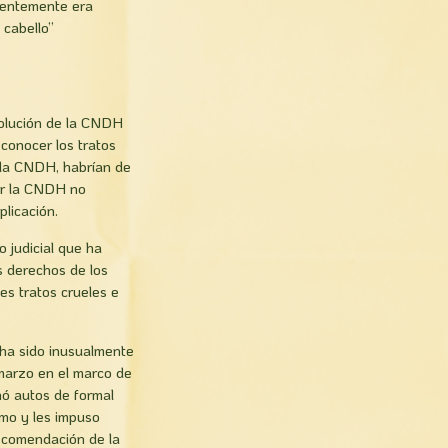
cuentemente era
 cabello”
solución de la CNDH
 conocer los tratos
la CNDH, habrí­an de
por la CNDH no
plicación.
o judicial que ha
s derechos de los
es tratos crueles e
e ha sido inusualmente
 marzo en el marco de
nó autos de formal
imo y les impuso
recomendación de la