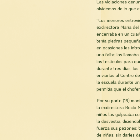
Las violaciones denu
olvidemos de lo que 
“Los menores entrevista
exdirectora Marí­a de
encerraba en un cuart
tenía piedras pequeñ
en ocasiones les intr
una falta; los llamaba
los testí­culos para 
durante tres días; lo
enviarlos al Centro de
la escuela durante un
permití­a que el chofe
Por su parte (19) man
la exdirectora Rocí­o
niños las golpeaba co
la desvestí­a, diciénd
fuerza sus pezones; 
de niñas, sin darles 