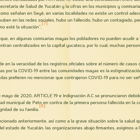
 Secretaría de Salud de Yucatán y la cifras en los municipios y comisar
como señalan en Seyé, en varias localidades no existe un control ade
suben en las redes sociales, hubo un fallecido, hubo un contagiado, p
[7]
mo esté la situación”.
 que, en algunas comisarías mayas los pobladores no pueden acudir a l
ntran centralizados en la capital yucateca, por lo cual, muchas perso
de en la veracidad de los registros oficiales sobre el número de casos
idas por la COVID-19 entre las comunidades mayas es la estigmatizaci
adas prefieren no mencionar que contrajeron COVID-19 para no ser señ
de mayo de 2020, ARTICLE 19 e Indignación A.C se pronunciaron debido
idad municipal de Peto en contra de la primera persona fallecida en la
[8]
gridad de su familia.
ncionado anteriormente, así como a la grave situación sobre la salud q
 estado de Yucatán, las organizaciones abajo firmantes, exigimos a l