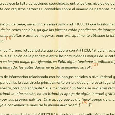
prevalece la falta de acciones coordinadas entre los tres niveles de go
te con registros certeros y confiables sobre el número de personas 
nicipio de Seyé, mencionó en entrevista a ARTICLE 19 que la informac
de las redes sociales, ya que los jóvenes están pendientes de informa
onas adultas o adultos mayores, pues principalmente obtienen la info
[3]
co”.
moc Moreno, fotoperiodista que colabora con ARTICLE 19, quien rec
te la situación de la pandemia entre las comunidades mayas de Yucatá
 en lengua maya, por ejemplo, en Peto, algún funcionario público dij
[5]
y limitada, las autoridades no están asumiendo su rol”.
lta de información relacionada con los apoyos sociales a nivel federal 
pandemia, la cual circula principalmente en la ciudad y no está llega
especto, otra pobladora de Seyé menciona: “
no todos se pudieron regis
rindó la información, no les brindó el apoyo de algún internet gratis
e por sus propios méritos. Otro apoyo que se dio fue el apoyo de uno
[6]
jó a conveniencia pues de la misma autoridad. [..
.]”.
entes consultadas por ARTICLE 19, existe una contradicción entre las