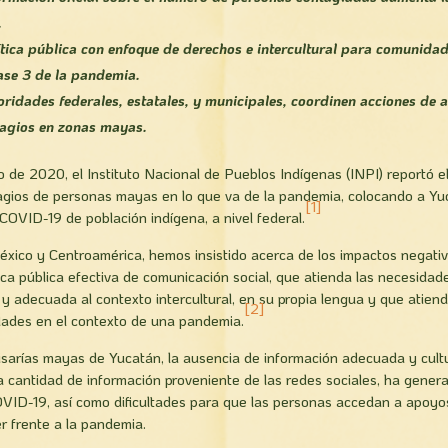
.
ítica pública con enfoque de derechos e intercultural para comunid
fase 3 de la pandemia.
oridades federales, estatales, y municipales, coordinen acciones de a
tagios en zonas mayas.
o de 2020, el Instituto Nacional de Pueblos Indígenas (INPI) reportó el
agios de personas mayas en lo que va de la pandemia, colocando a Yuc
[1]
COVID-19 de población indígena, a nivel federal.
ico y Centroamérica, hemos insistido acerca de los impactos negativ
ica pública efectiva de comunicación social, que atienda las necesidad
, y adecuada al contexto intercultural, en su propia lengua y que atien
[2]
dades en el contexto de una pandemia.
isarías mayas de Yucatán, la ausencia de información adecuada y cult
 cantidad de información proveniente de las redes sociales, ha genera
COVID-19, así como dificultades para que las personas accedan a apo
r frente a la pandemia.