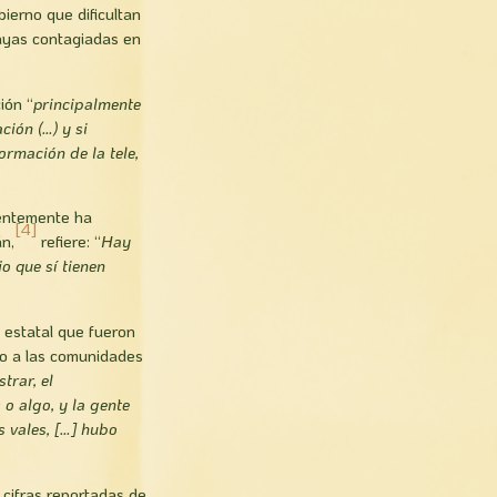
bierno que dificultan
mayas contagiadas en
ión “
principalmente
ción (…) y si
rmación de la tele,
ientemente ha
[4]
n,
refiere: “
Hay
o que sí tienen
y estatal que fueron
ndo a las comunidades
trar, el
 o algo, y la gente
s vales, […] hubo
 cifras reportadas de