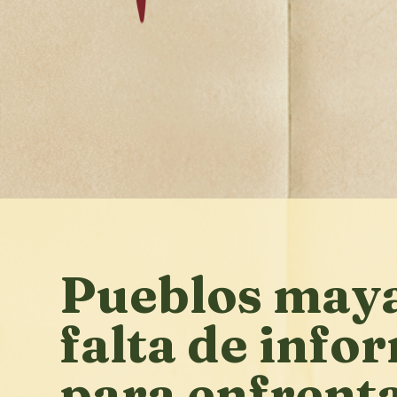
Pueblos maya
falta de info
para enfrent