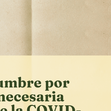
dumbre por
 necesaria
de la COVID-