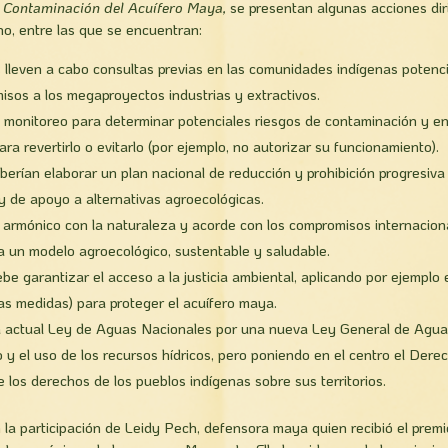
a
Contaminación del Acuífero Maya,
se presentan algunas acciones dir
o, entre las que se encuentran:
 lleven a cabo consultas previas en las comunidades indígenas potenc
isos a los megaproyectos industrias y extractivos.
y monitoreo para determinar potenciales riesgos de contaminación y en
a revertirlo o evitarlo (por ejemplo, no autorizar su funcionamiento).
erían elaborar un plan nacional de reducción y prohibición progresiva
y de apoyo a alternativas agroecológicas.
armónico con la naturaleza y acorde con los compromisos internacion
ia un modelo agroecológico, sustentable y saludable.
ebe garantizar el acceso a la justicia ambiental, aplicando por ejemplo e
ras medidas) para proteger el acuífero maya.
la actual Ley de Aguas Nacionales por una nueva Ley General de Agua
 y el uso de los recursos hídricos, pero poniendo en el centro el De
e los derechos de los pueblos indígenas sobre sus territorios.
 la participación de Leidy Pech, defensora maya quien recibió el pre