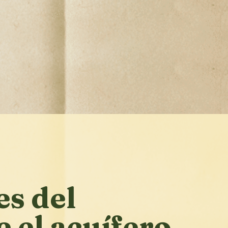
es del
 el acuífero