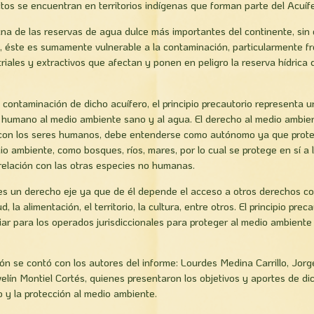
tos se encuentran en territorios indígenas que forman parte del Acuí
na de las reservas de agua dulce más importantes del continente, sin
co, éste es sumamente vulnerable a la contaminación, particularmente fr
iales y extractivos que afectan y ponen en peligro la reserva hídrica 
 contaminación de dicho acuífero, el principio precautorio representa u
 humano al medio ambiente sano y al agua. El derecho al medio ambien
ad con los seres humanos, debe entenderse como autónomo ya que prote
 ambiente, como bosques, ríos, mares, por lo cual se protege en sí a l
relación con las otras especies no humanas.
es un derecho eje ya que de él depende el acceso a otros derechos co
, la alimentación, el territorio, la cultura, entre otros. El principio pre
iar para los operados jurisdiccionales para proteger al medio ambiente
ón se contó con los autores del informe: Lourdes Medina Carrillo, Jor
lín Montiel Cortés, quienes presentaron los objetivos y aportes de d
io y la protección al medio ambiente.